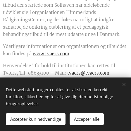
tilbud der startede som Solhaven har sideløbende
udviklet sig i organisationen Himmerlands
RådgivningsCenter, og det føles naturligt at indgå et
samarbejde omkring etablering af et pædagogisk
behandlingstilbud til de mest udsatte unge i Danmark.
Yderligere informationer om organisationen og tilbuddet
kan findes på
www.tvaers.com
.
Henvendelse i forhold til institutionen kan rettes til
Tværs, Tlf. 98633100 – Mail:
tvaers@tvaers.com
Dette websted bruger cookies for at sikre en korrekt
funktion, sikkerhed og for at give dig den bedst mulige
brugeroplevelse.
Accepter kun nødvendige
Accepter alle
Cookies